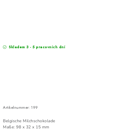
EXKURZE
Jak nakupovat
Geschäftsbedingungen
Reklamace
Bedingungen zum Schutz personenbezogener Daten
Skladem 3 - 5 pracovních dní
Artikelnummer:
199
Belgische Milchschokolade
Maße: 98 x 32 x 15 mm