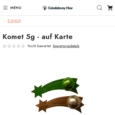
Zum
Such
Inhalt
springen
E-SHOP
E-SHOP
Komet 5g - auf Karte
WERBEARTIKEL
Nicht bewertet
Bewertungsdetails
INFORMACE
BLOG
AKTUALITY
KONTAKTE
FUNKČNÍ ČOKOLÁDA