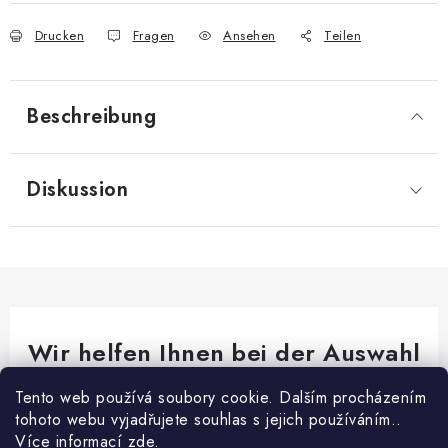
Drucken
Fragen
Ansehen
Teilen
Beschreibung
Diskussion
Wir helfen Ihnen bei der Auswahl
Brauchen Sie Rat bei etwas? Wir sind für dich da!
Tento web používá soubory cookie. Dalším procházením
tohoto webu vyjadřujete souhlas s jejich používáním..
export
@
fikar.cz
Více informací
zde
.