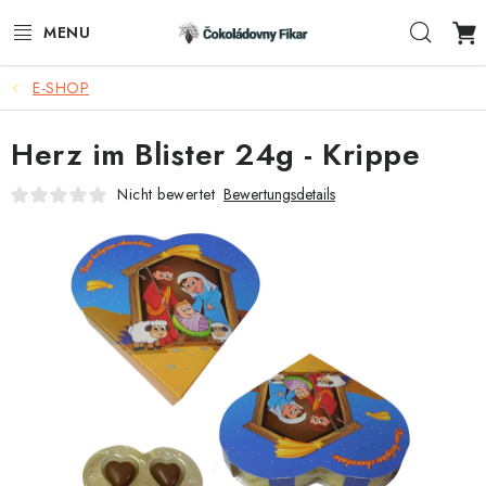
Zum
Such
Inhalt
springen
E-SHOP
E-SHOP
Herz im Blister 24g - Krippe
WERBEARTIKEL
Nicht bewertet
Bewertungsdetails
INFORMACE
BLOG
AKTUALITY
KONTAKTE
FUNKČNÍ ČOKOLÁDA