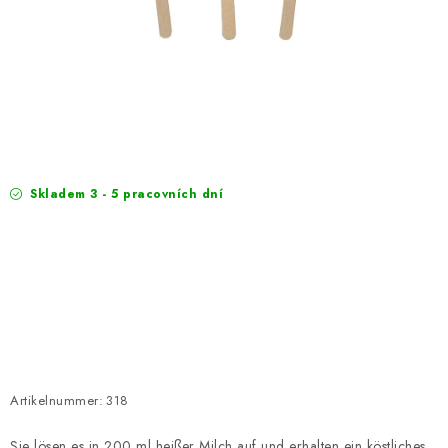
EXKURZE
Jak nakupovat
Geschäftsbedingungen
Reklamace
Bedingungen zum Schutz personenbezogener Daten
Skladem 3 - 5 pracovních dní
Artikelnummer:
318
Sie lösen es in 200 ml heißer Milch auf und erhalten ein köstliches