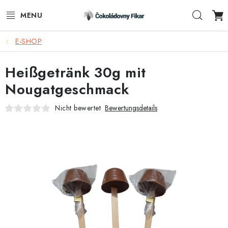
Zum
Such
Inhalt
springen
E-SHOP
E-SHOP
Heißgetränk 30g mit
WERBEARTIKEL
Nougatgeschmack
INFORMACE
Nicht bewertet
Bewertungsdetails
BLOG
AKTUALITY
KONTAKTE
FUNKČNÍ ČOKOLÁDA