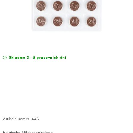
EXKURZE
Jak nakupovat
Geschäftsbedingungen
Reklamace
Bedingungen zum Schutz personenbezogener Daten
Skladem 3 - 5 pracovních dní
Artikelnummer:
448
belgische Milchschokolade