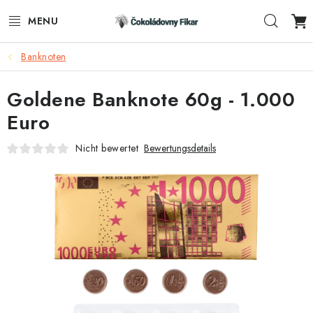
Zum
Such
Inhalt
springen
Banknoten
E-SHOP
Goldene Banknote 60g - 1.000
WERBEARTIKEL
Euro
INFORMACE
Nicht bewertet
Bewertungsdetails
BLOG
AKTUALITY
VERBINDUNG
FUNKČNÍ ČOKOLÁDA