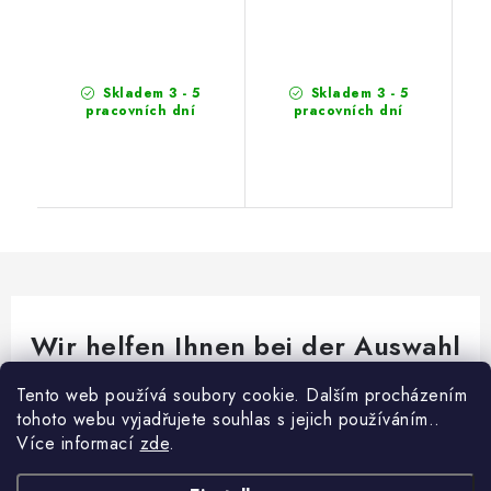
Skladem 3 - 5
Skladem 3 - 5
pracovních dní
pracovních dní
Wir helfen Ihnen bei der Auswahl
Brauchen Sie Rat bei etwas? Wir sind für dich da!
Tento web používá soubory cookie. Dalším procházením
tohoto webu vyjadřujete souhlas s jejich používáním..
export
@
fikar.cz
Více informací
zde
.
+420 777 787 783