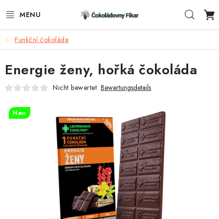
Zum
Such
Inhalt
springen
Funkční čokoláda
E-SHOP
Energie ženy, hořká čokoláda
WERBEARTIKEL
Nicht bewertet
Bewertungsdetails
INFORMACE
Neu
BLOG
AKTUALITY
VERBINDUNG
FUNKČNÍ ČOKOLÁDA