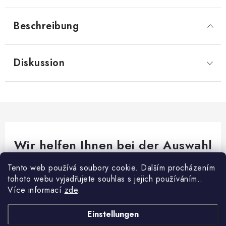
Beschreibung
Diskussion
Wir helfen Ihnen bei der Auswahl
Brauchen Sie Rat bei etwas? Wir sind für dich da!
Tento web používá soubory cookie. Dalším procházením
tohoto webu vyjadřujete souhlas s jejich používáním..
export
@
fikar.cz
Více informací
zde
.
+420 777 787 783
Einstellungen
F