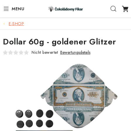
Zum
Such
Inhalt
springen
E-SHOP
E-SHOP
Dollar 60g - goldener Glitzer
WERBEARTIKEL
Nicht bewertet
Bewertungsdetails
INFORMACE
BLOG
AKTUALITY
VERBINDUNG
FUNKČNÍ ČOKOLÁDA