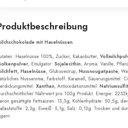
Produktbeschreibung
ilchschokolade mit Haselnüssen
utaten: Haselnüsse 100%, Zucker, Kakaobutter,
Vollmilchpul
olkenpulver
, Emulgator:
Sojalecithin
, Aroma: Vanille, Pfla
ilchfett, Haselnüsse
, Glukosesirup,
Nussnougatpaste
, Wa
atürliches Nussaroma, Farbstoff: Karamell, Säuerungsmittel: C
erdickungsmittel:
Xanthan
, Antioxidationsmittel:
Natriumsulfi
urchschnittlicher Nährwert pro 100g Produkt: Energie: 2232kJ
avon gesättigte Fettsäuren: 13,3g; Kohlenhydrate: 50,5g, da
allaststoffe: 2,3g; Eiweiß: 5,1g; Salz: 0,13g. Trocken und d
agern