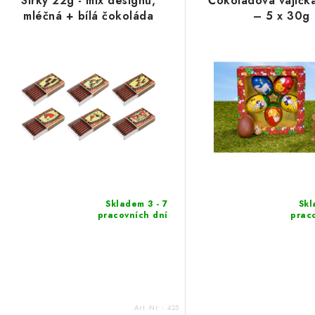
Sirky 22g - mix designů,
Čokoládová vajíčka
mléčná + bílá čokoláda
– 5 x 30g
Skladem 3 - 7
Skl
pracovních dní
prac
Art.-Nr.::
425