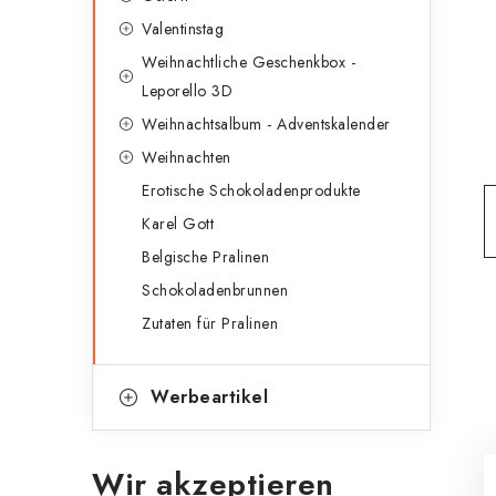
g
e
Valentinstag
o
Weihnachtliche Geschenkbox -
n
r
Leporello 3D
l
i
Weihnachtsalbum - Adventskalender
e
e
Weihnachten
n
Erotische Schokoladenprodukte
i
Karel Gott
s
Belgische Pralinen
t
Schokoladenbrunnen
e
Zutaten für Pralinen
Werbeartikel
Wir akzeptieren