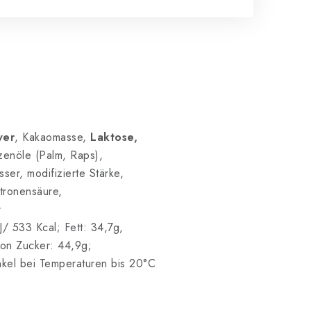
ver
, Kakaomasse,
Laktose,
nzenöle (Palm, Raps),
sser, modifizierte Stärke,
itronensäure,
t
/ 533 Kcal; Fett: 34,7g,
von Zucker: 44,9g;
unkel bei Temperaturen bis 20°C