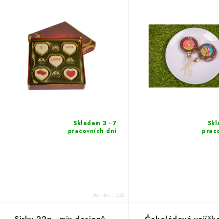
Skladem 3 - 7
Skl
pracovních dní
prac
Art.-Nr.::
423