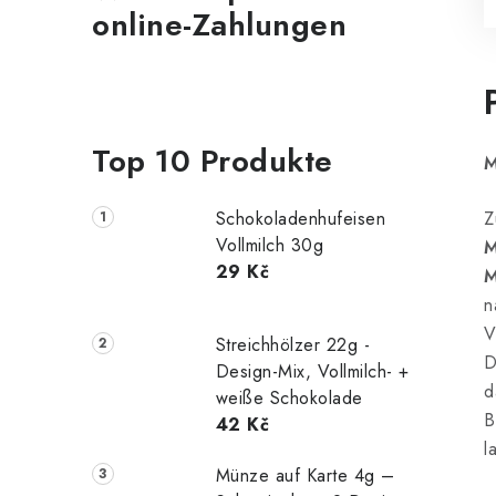
online-Zahlungen
Top 10 Produkte
M
Schokoladenhufeisen
Z
Vollmilch 30g
M
29 Kč
M
n
V
Streichhölzer 22g -
D
Design-Mix, Vollmilch- +
d
weiße Schokolade
B
42 Kč
l
Münze auf Karte 4g –