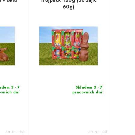
 v setu
Trojpack 180g (3x zajíc
60g)
adem 3 - 7
Skladem 3 - 7
ovních dní
pracovních dní
Art.-Nr.::
160
Art.-Nr.::
251