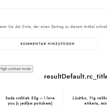
eien Sie der Erste, der einen Beitrag zu diesem Artikel schrei
KOMMENTAR HINZUFÜGEN
High-contrast mode
resultDefault.rc_tit
Sada srdíček 55g – I love
Lízátko, 11g veli
you (s jedlým potiskem)
etiketa, mix