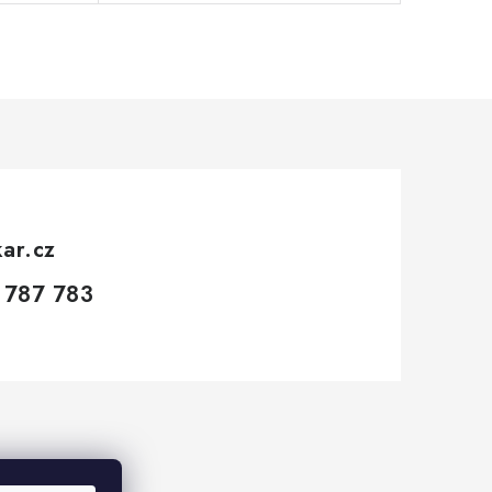
kar.cz
 787 783