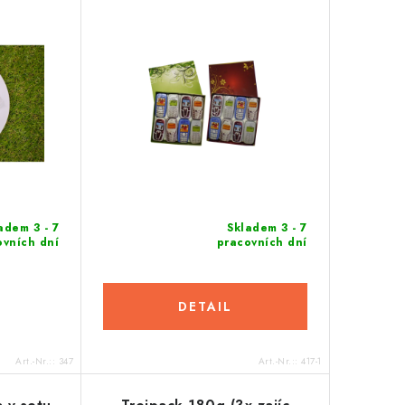
adem 3 - 7
Skladem 3 - 7
ovních dní
pracovních dní
DETAIL
Art.-Nr.::
347
Art.-Nr.::
417-1