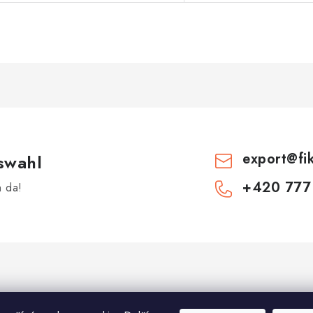
export
@
fi
swahl
+420 777
h da!