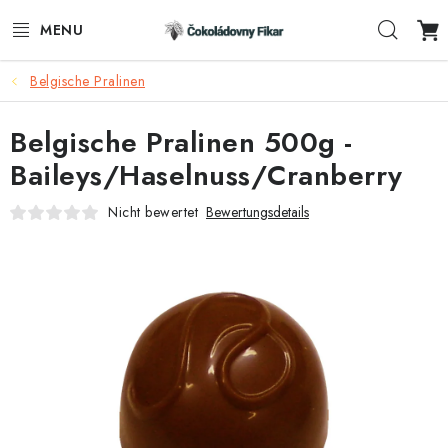
Zum
Such
Inhalt
springen
Belgische Pralinen
E-SHOP
Belgische Pralinen 500g -
WERBEARTIKEL
Baileys/Haselnuss/Cranberry
INFORMACE
Nicht bewertet
Bewertungsdetails
BLOG
AKTUALITY
KONTAKTE
FUNKČNÍ ČOKOLÁDA