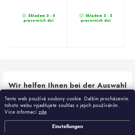
Skladem 3 - 5
Skladem 3 - 5
pracovních dní
pracovních dní
Wir helfen Ihnen bei der Auswahl
Brauchen Sie Rat bei etwas? Wir sind für dich da!
Tento web používá soubory cookie. Dalším procházením
tohoto webu vyjadřujete souhlas s jejich používáním..
export
@
fikar.cz
Více informací
zde
.
+420 777 787 783
Einstellungen
F