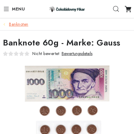
Zum
Such
Inhalt
springen
Banknoten
E-SHOP
Banknote 60g - Marke: Gauss
WERBEARTIKEL
Nicht bewertet
Bewertungsdetails
INFORMACE
BLOG
AKTUALITY
VERBINDUNG
FUNKČNÍ ČOKOLÁDA