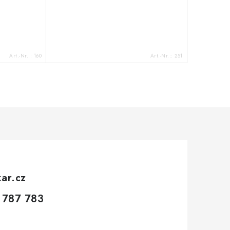
Art.-Nr.::
160
Art.-Nr.::
251
kar.cz
 787 783