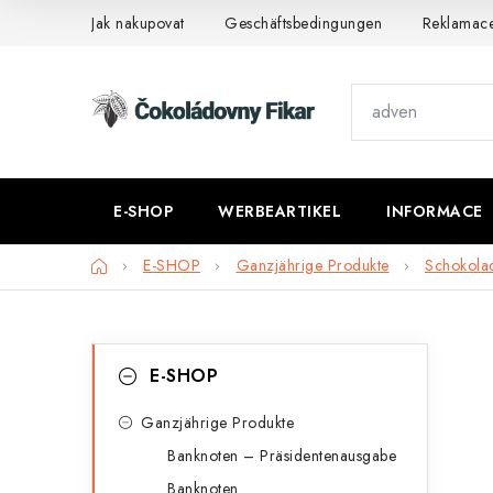
Zum
Jak nakupovat
Geschäftsbedingungen
Reklamac
Inhalt
springen
E-SHOP
WERBEARTIKEL
INFORMACE
Startseite
E-SHOP
Ganzjährige Produkte
Schokola
S
K
Kategorien
E-SHOP
überspringen
a
e
t
Ganzjährige Produkte
i
Banknoten – Präsidentenausgabe
e
t
Banknoten