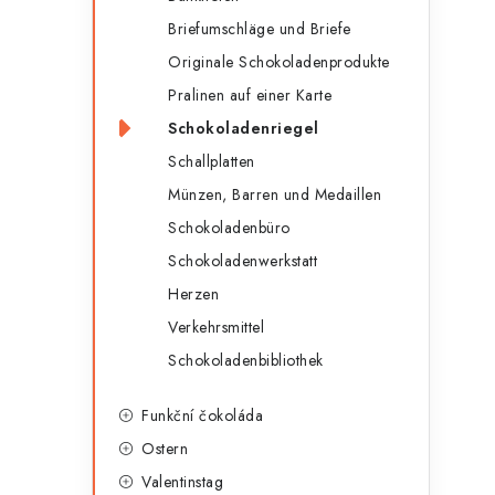
g
e
Briefumschläge und Briefe
o
Originale Schokoladenprodukte
n
r
Pralinen auf einer Karte
l
i
Schokoladenriegel
e
e
Schallplatten
n
i
Münzen, Barren und Medaillen
Schokoladenbüro
s
Schokoladenwerkstatt
t
Herzen
e
Verkehrsmittel
Schokoladenbibliothek
Funkční čokoláda
Ostern
Valentinstag