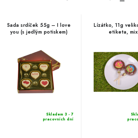
Sada srdíček 55g – I love
Lízátko, 11g veli
you (s jedlým potiskem)
etiketa, mix
Skladem 3 - 7
Skl
pracovních dní
prac