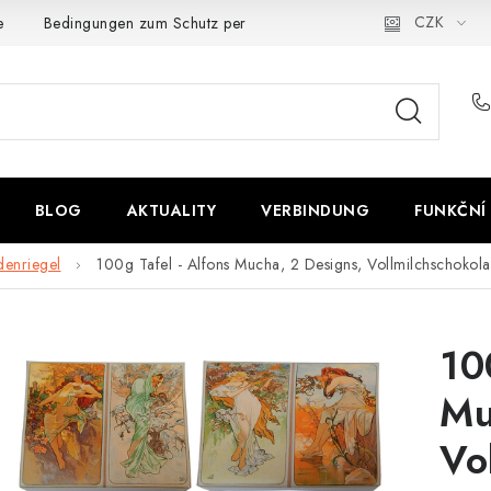
CZK
e
Bedingungen zum Schutz personenbezogener Daten
BLOG
AKTUALITY
VERBINDUNG
FUNKČNÍ
denriegel
100g Tafel - Alfons Mucha, 2 Designs, Vollmilchschokol
10
Mu
Vo