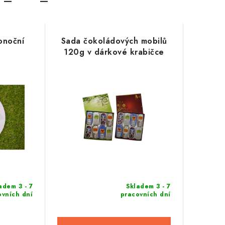
konoční
Sada čokoládových mobilů
120g v dárkové krabičce
adem 3 - 7
Skladem 3 - 7
ovních dní
pracovních dní