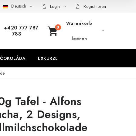
Deutsch
Login
Registrieren
Warenkorb
+420 777 787
783
WARENKORB
leeren
 ČOKOLÁDA
EXKURZE
ade
0g Tafel - Alfons
cha, 2 Designs,
llmilchschokolade