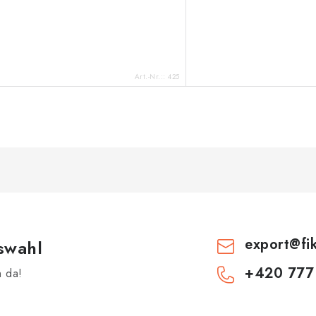
Art.-Nr.::
425
export
@
fi
swahl
+420 777
h da!