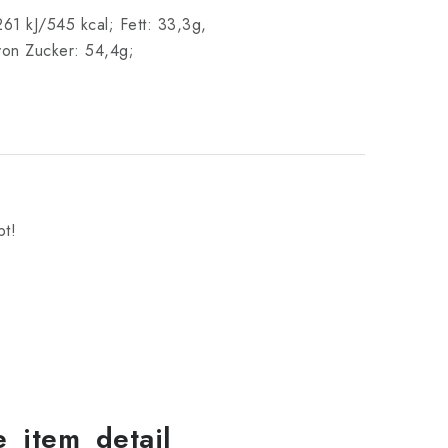
61 kJ/545 kcal; Fett: 33,3g,
von Zucker: 54,4g;
bt!
le_item_detail