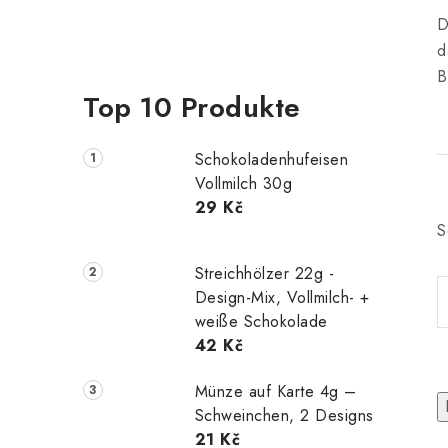
D
d
B
Top 10 Produkte
Schokoladenhufeisen
Vollmilch 30g
29 Kč
S
Streichhölzer 22g -
Design-Mix, Vollmilch- +
weiße Schokolade
42 Kč
Münze auf Karte 4g –
Schweinchen, 2 Designs
21 Kč