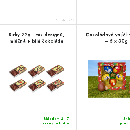
Art.-Nr.::
423
Sirky 22g - mix designů,
Čokoládová vajíčka
mléčná + bílá čokoláda
– 5 x 30g
Skladem 3 - 7
Skl
pracovních dní
prac