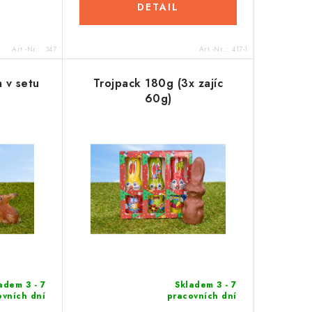
DETAIL
Art.-Nr.::
347
Art.-Nr.::
417-1
 v setu
Trojpack 180g (3x zajíc
60g)
adem 3 - 7
Skladem 3 - 7
ovních dní
pracovních dní