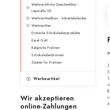
Weihnachtliche Geschenkbox -
Leporello 3D
Weihnachtsalbum - Adventskalender
Weihnachten
Erotische Schokoladenprodukte
Karel Gott
Belgische Pralinen
M
Schokoladenbrunnen
Zutaten für Pralinen
Z
E
3
Werbeartikel
s
E
Wir akzeptieren
s
6
online-Zahlungen